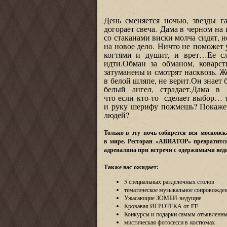
День сменяется ночью, звезды 
догорает свеча. Дама в черном на
со стаканами виски молча сидят, 
на новое дело. Ничто не поможет у
когтями и душит, и врет…Ее сл
идти.Обман за обманом, коварс
затуманены и смотрят насквозь. 
в белой шляпе, не верит.Он знает 
белый ангел, страдает.Дама в
что если
кто-то
сделает выбор… т
и руку шерифу пожмешь? Покажеш
людей?
Только в эту ночь собирется вся москов
в мире. Ресторан
«
АВИАТОР» превратится 
адреналина при встречи с одержимыми вед
Также вас ожидает:
5 специальных разделочных столов
тематическое музыкальное сопровожде
Ужасающие ЗОМБИ-ведущие
Кровавая ИГРОТЕКА от FF
Конкурсы и подарки самым отъявленны
мистическая фотосесси в костюмах