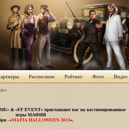
артнеры
Расписание
Рейтинг
Фото
Видео
2013
IME
» &
«FF
EVENT» приглашают вас на костюмированные
игры МАФИЯ
бря -
«
MAFIA HALLOWEEN 2013
»,