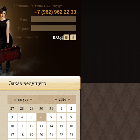
Справки и запись на игру:
+7 (962) 962 22 33
E-mail:
Пароль:
Забыли пароль?
Заказ ведущего
август
2026
27
28
29
30
31
1
2
3
4
5
6
7
8
9
10
11
12
13
14
15
16
17
18
19
20
21
22
23