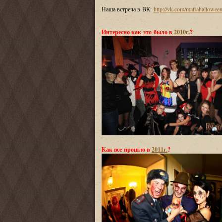
Наша встреча в ВК:
http://vk.com/mafiahallowee
Интересно как это было в
2010г.
?
Как все прошло в
2011г.
?