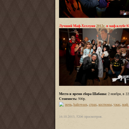
Лучший Маф-Хеллуин
2012г.
в маф-клубе
Место и время сбора Шабаша:
2 ноября, в 22
Стоимость:
500р.
ночь
,
halloween
,
страх
,
костюмы
,
ужас
,
маф 
16.10.2013, 5206 просмотров.