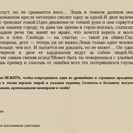
гаснут, но не срываются вниз… Лишь в темном далеком ок
 кожанном кресле неспешно смолит одну за одной.И двое мужч
не тревожат покой.Одно движение ее тонкой руки и они сорвутс
ж нашему городу, та дама так крепко в горло впилась, схатила
адкие речи так манят во мраке, что хочется верить и мол
тво и плен. Свобода — на счастье, — такой уж обмен.Гла
Женщины, дети — теперь уж не важно.Лишь только один челове
больше, чем все. И пытается им доказать, но не может… Он оди
 черном и двое ее кардиналов ведут за собою людей.Но
ем самым сменяя исход?Может быть ты повернешься с улыбко
ь пример и спасешь от ошибки всех тех потерявшихся глуп
ская НЕЖИТЬ, чтобы отпраздновать один из древнейших и страшных праздник
в логово мерзких тварей и ужасных чудовищ. Готовтесь к большому всплес
ьмами, кровожадными вампирами и зомби!
ние
м поклонникам ужастиков