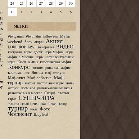
24
25
26
27
28
29
30
не
31
1
2
3
4
5
6
ин
яя
МЕТКИ
сь
ча
Mafia
#twigames
#twimafia
halloween
за
Акция
weekend
Sony
акции
к,
ВИДЕО
БОЛЬШОЙ БРАТ
вечеринка
н.
гастроли
горы
досуг
игра Мафия
игра
,
мафия в Москве
игры
интеллектуальные
й,
кино
Киев
игры
классическая мафия
ых
Конкурс
костюмированная мафия
костюмы
лес
Лисица
маф хеллуин
Маф-
Маф-событие
Маф-отчет
ов
турнир
ночь
мафия
настольные игры
ку
отпуск
премьера
развлекательные игры
статья
развлечения в москве
Смурф
СУПЕР-ИГРА
страх
тематическая вечеринка
Тотализатор
турнир
Фото
ужас
Чемпионат
Шоу Бой