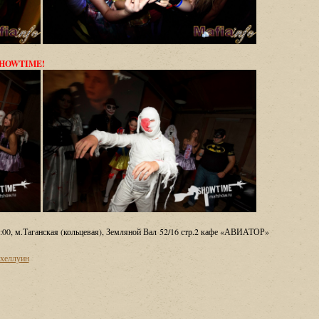
 SHOWTIME!
:00, м.Таганская
(
кольцевая), Земляной Вал 52/16 стр.2 кафе
«
АВИАТОР»
хеллуин