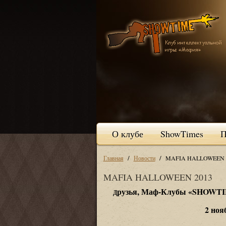
О клубе
ShowTimes
П
/
/
Главная
Новости
MAFIA HALLOWEEN 
MAFIA HALLOWEEN 2013
рузья, Маф-Клубы
«SHOWT
Д
2 ноя